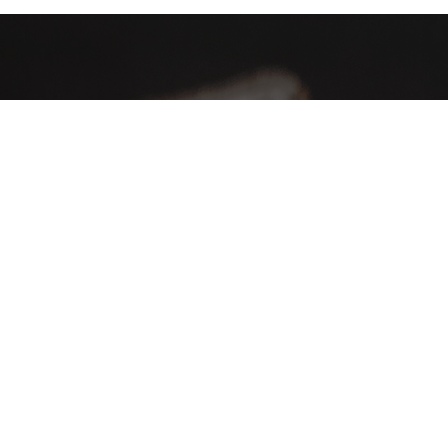
AHA Global, a brand you can trust and rely on.
Contact Info